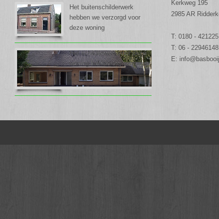
Kerkweg 195
Het buitenschilderwerk
2985 AR Ridderk
hebben we verzorgd voor
deze woning
T: 0180 - 421225
T: 06 - 22946148
Het schilderwerk voor deze
E:
info@basbooij
woning hebben wij verzorgd.